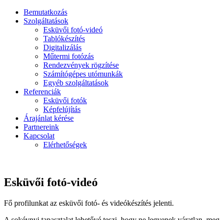
Bemutatkozás
Szolgáltatások
Esküvői fotó-videó
Tablókészítés
Digitalizálás
Műtermi fotózás
Rendezvények rögzítése
Számítógépes utómunkák
Egyéb szolgáltatások
Referenciák
Esküvői fotók
Képfelújítás
Árajánlat kérése
Partnereink
Kapcsolat
Elérhetőségek
Esküvői fotó-videó
Fő profilunkat az esküvői fotó- és videókészítés jelenti.
A sokévnyi tapasztalat lehetővé teszi, hogy ne legyenek váratlan, meg